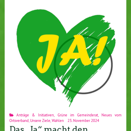
Anträge & Initiativen
,
Grüne im Gemeinderat
,
Neues vom
Ortsverband
,
Unsere Ziele
,
Wahlen
23. November 2024
Das „Ja“ macht den