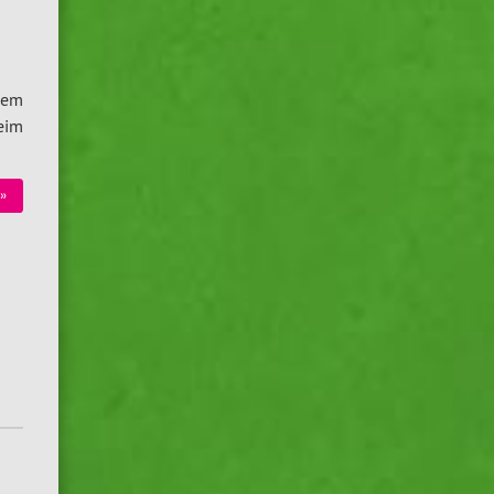
esem
eim
»