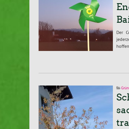
En
Ba
Der C
jederz
hoffen
Grün
Sc
sa
tr