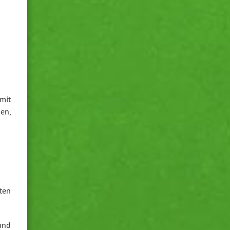
mit
nen,
hten
und