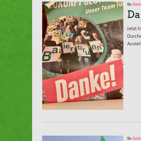
Grün
Da
Jetzt 
Durche
Austei
Grün