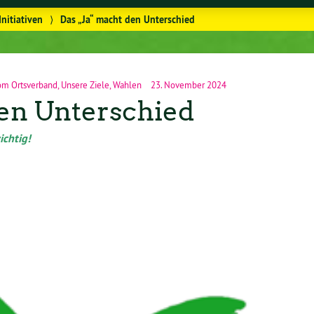
nitiativen
⟩
Das „Ja“ macht den Unterschied
om Ortsverband
,
Unsere Ziele
,
Wahlen
23. November 2024
den Unterschied
ichtig!