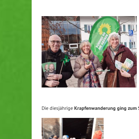
Die diesjährige
Krapfenwanderung ging zum S