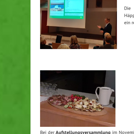
Die
Häpp
ein r
Bei der
Aufstellungsversammlung
im Novembe