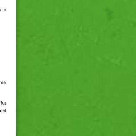
 in
uth
für
 mal