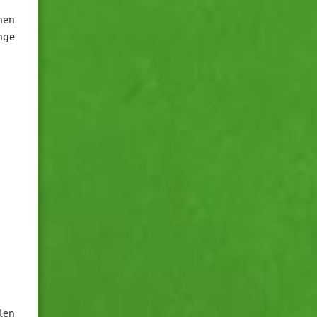
nen
nge
len