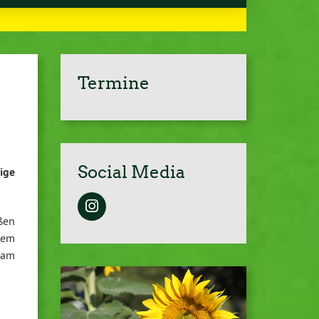
Termine
Social Media
ige
ßen
tem
sam