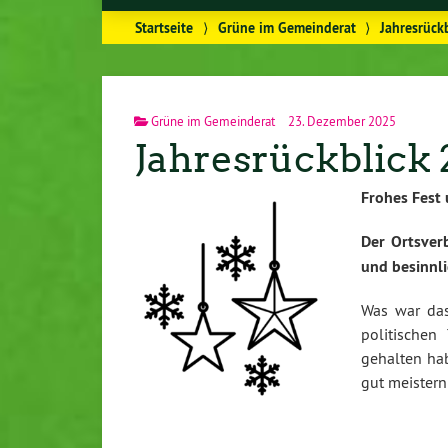
Startseite
⟩
Grüne im Gemeinderat
⟩
Jahresrück
Grüne im Gemeinderat
23. Dezember 2025
Jahresrückblick 
Frohes Fest 
Der Ortsver
und besinnli
Was war das
politische
gehalten ha
gut meistern