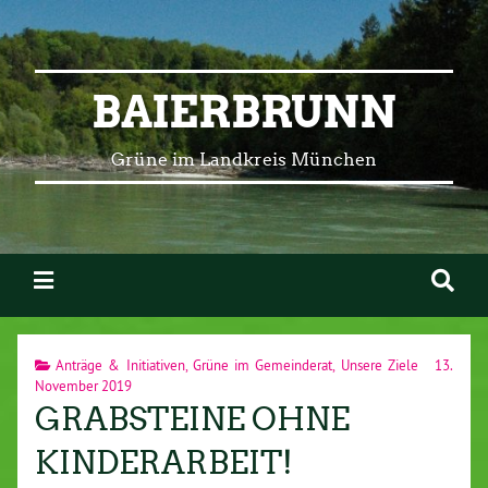
BAIERBRUNN
Grüne im Landkreis München
Anträge & Initiativen
,
Grüne im Gemeinderat
,
Unsere Ziele
13.
November 2019
GRABSTEINE OHNE
KINDERARBEIT!